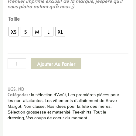
Premier imprimé exclusif de la marque, j’espère qu’il
vous plaira autant qu’à nous ;)
Taille
XS
S
M
L
XL
Ajouter Au Panier
UGS :
ND
Catégories :
,
la sélection d'Août
Les premières pièces pour
,
les non-allaitantes
Les vêtements d'allaitement de Brave
,
,
,
Margot
Non classé
Nos idées pour la fête des mères
,
,
Sélection grossesse et maternité
Tee-shirts
Tout le
,
dressing
Vos coups de coeur du moment