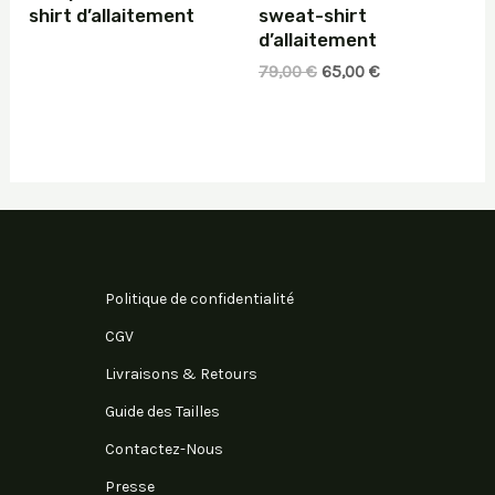
shirt d’allaitement
sweat-shirt
d’allaitement
Le
Le
79,00
€
65,00
€
prix
prix
initial
actuel
était :
est :
79,00 €.
65,00 €.
Politique de confidentialité
CGV
Livraisons & Retours
Guide des Tailles
Contactez-Nous
Presse