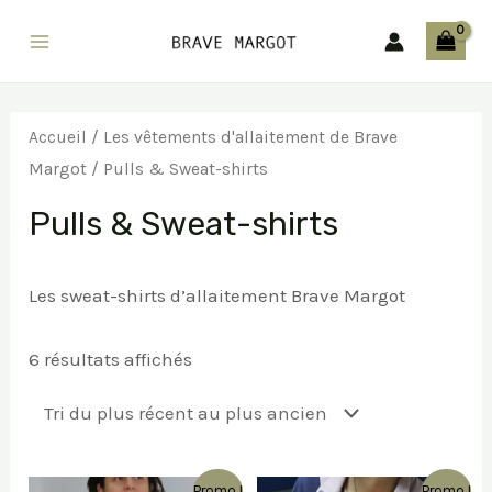
Aller
au
Main
contenu
Menu
Accueil
/
Les vêtements d'allaitement de Brave
Margot
/ Pulls & Sweat-shirts
Pulls & Sweat-shirts
Les sweat-shirts d’allaitement Brave Margot
Trié
6 résultats affichés
du
plus
récent
au
plus
ancien
Promo !
Promo !