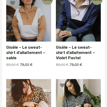
Gisèle – Le sweat-
Gisèle – Le sweat-
shirt d’allaitement –
shirt d’allaitement –
sable
Violet Pastel
Le
Le
Le
Le
89,00
€
79,00
€
89,00
€
79,00
€
prix
prix
prix
prix
initial
actuel
initial
actuel
était :
est :
était :
est :
89,00 €.
79,00 €.
89,00 €.
79,00 €.