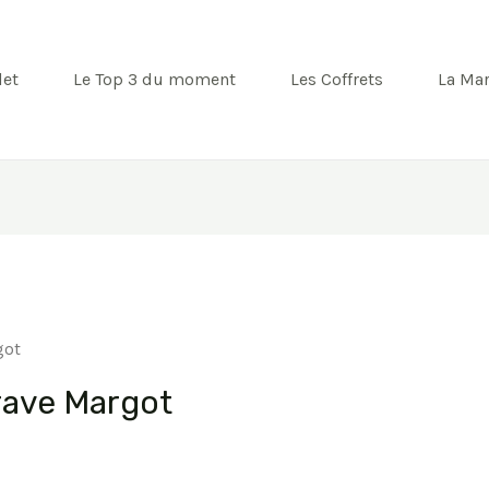
let
Le Top 3 du moment
Les Coffrets
La Ma
got
rave Margot