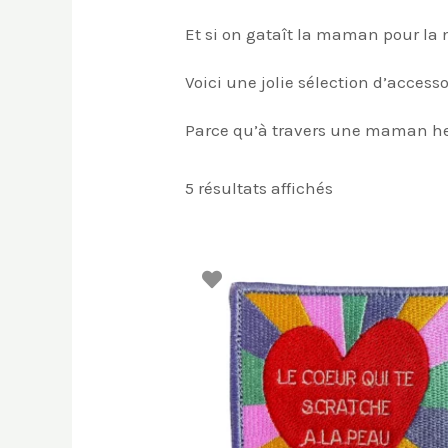
Et si on gataît la maman pour la
Voici une jolie sélection d’acces
Parce qu’à travers une maman he
Trié
5 résultats affichés
du
plus
récent
au
plus
ancien