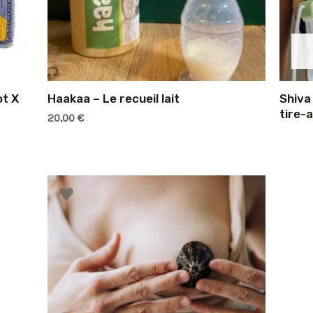
ot X
Haakaa – Le recueil lait
Shiva
tire-a
20,00
€