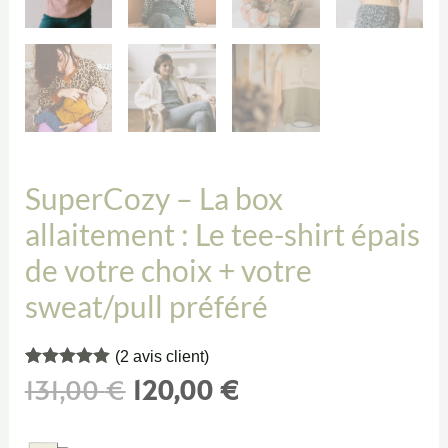
SuperCozy – La box
allaitement : Le tee-shirt épais
de votre choix + votre
sweat/pull préféré
(
2
avis client)
Noté
2
5.00
131,00
€
120,00
€
sur 5 basé
sur
notations
client