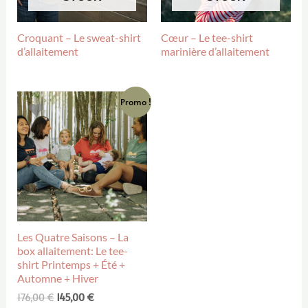
Croquant – Le sweat-shirt
Cœur – Le tee-shirt
d’allaitement
marinière d’allaitement
Promo !
Les Quatre Saisons – La
box allaitement: Le tee-
shirt Printemps + Été +
Automne + Hiver
176,00
€
145,00
€