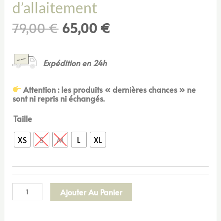
d’allaitement
79,00
€
65,00
€
Expédition en 24h
Attention : les produits « dernières chances » ne
sont ni repris ni échangés.
Taille
XS
S
M
L
XL
Ajouter Au Panier