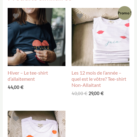
Promo !
Hiver – Le tee-shirt
Les 12 mois de l’année –
d’allaitement
quel est le vôtre? Tee-shirt
Non-Allaitant
44,00
€
40,00
€
29,00
€