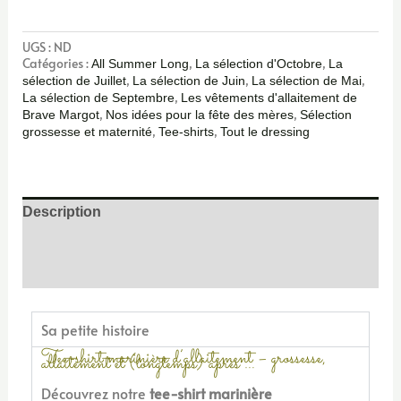
UGS :
ND
Catégories :
,
,
All Summer Long
La sélection d'Octobre
La
,
,
,
sélection de Juillet
La sélection de Juin
La sélection de Mai
,
La sélection de Septembre
Les vêtements d'allaitement de
,
,
Brave Margot
Nos idées pour la fête des mères
Sélection
,
,
grossesse et maternité
Tee-shirts
Tout le dressing
Description
Informations complémentaires
Avis (0)
Sa petite histoire
Tee-shirt marinière d’allaitement – grossesse,
allaitement et (longtemps) après …
Découvrez notre
tee-shirt marinière