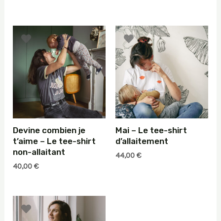
Devine combien je
Mai – Le tee-shirt
t’aime – Le tee-shirt
d’allaitement
non-allaitant
44,00
€
40,00
€