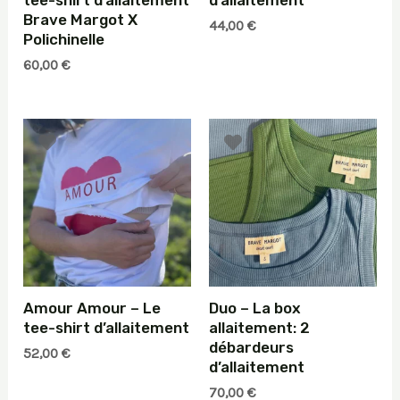
tee-shirt d’allaitement
d’allaitement
Brave Margot X
44,00
€
Polichinelle
60,00
€
Amour Amour – Le
Duo – La box
tee-shirt d’allaitement
allaitement: 2
débardeurs
52,00
€
d’allaitement
70,00
€