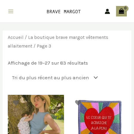
Aller
au
Main
contenu
Menu
Accueil
/
La boutique brave margot vêtements
allaitement
/ Page 3
Trié
Affichage de 19–27 sur 83 résultats
du
plus
récent
au
plus
ancien