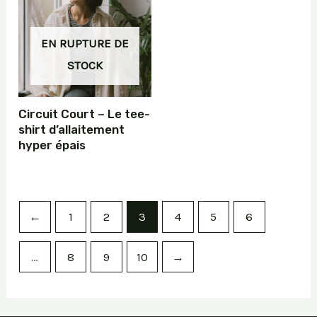
EN RUPTURE DE
STOCK
Circuit Court – Le tee-
shirt d’allaitement
hyper épais
←
1
2
3
4
5
6
…
8
9
10
→