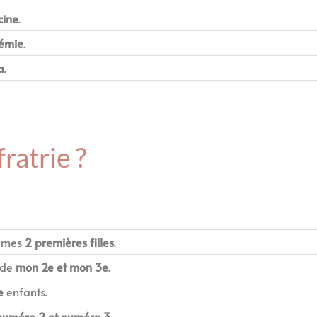
cine
.
émie
.
a
.
fratrie ?
t mes
2 premières filles
.
t de
mon 2e et mon 3e
.
e
enfants.
numéro 2 et numéro 3
.