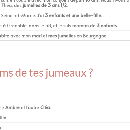
t Théa, des
jumelles de 3 ans 1/2
.
 Seine-et-Marne. J’ai
3 enfants et une belle-fille
.
uple à Grenoble, dans le 38, et je suis maman de
3 enfants
.
’habite avec mon mari et
mes jumelles
en Bourgogne.
oms de tes jumeaux ?
lle
Ambre
et l’autre
Cléa
.
lle
.
a
.