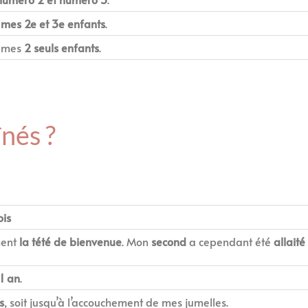
t
mes 2e et 3e enfants
.
t mes
2 seuls enfants
.
înés ?
ois
ement
la tété de bienvenue
. Mon
second
a cependant été
allaité
1 an
.
s
, soit jusqu’à l’accouchement de mes jumelles.