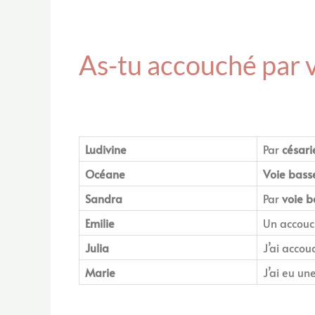
As-tu accouché par v
Ludivine
Par
césar
Océane
Voie bass
Sandra
Par
voie b
Emilie
Un accou
Julia
J’ai acco
Marie
J’ai eu un