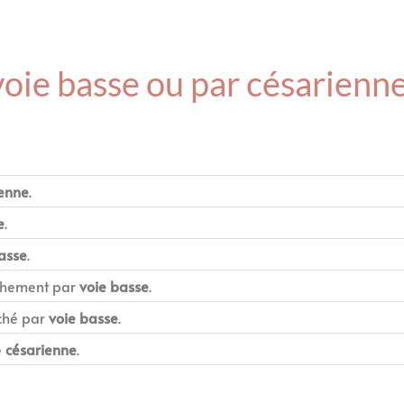
oie basse ou par césarienne
ienne
.
e
.
asse
.
chement par
voie basse
.
uché par
voie basse
.
e
césarienne
.