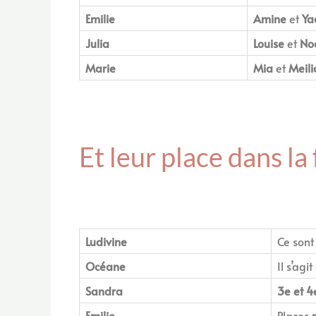
Emilie
Amine
et
Ya
Julia
Louise
et
No
Marie
Mia
et
Meili
Et leur place dans la 
Ludivine
Ce son
Océane
Il s’agi
Sandra
3e et 4
Emilie
Places