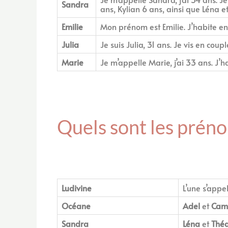
Sandra
ans, Kylian 6 ans, ainsi que Léna e
Emilie
Mon prénom est Emilie. J’habite en
Julia
Je suis Julia, 31 ans. Je vis en co
Marie
Je m’appelle Marie, j’ai 33 ans. J
Quels sont les prén
Ludivine
L’une s’appe
Océane
Adel
et
Cami
Sandra
Léna
et
Thé