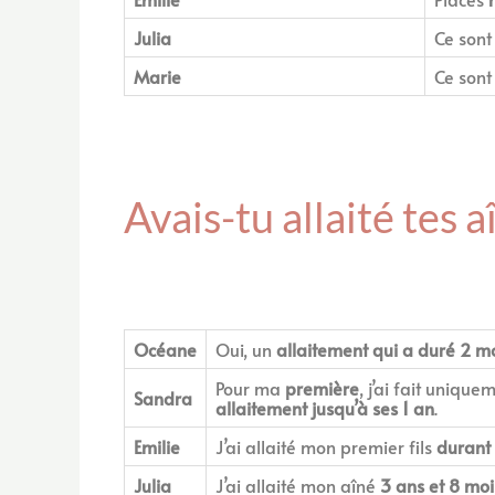
Julia
Ce son
Marie
Ce son
Avais-tu allaité tes a
Océane
Oui, un
allaitement qui a duré 2 m
Pour ma
première
, j’ai fait uniqu
Sandra
allaitement jusqu’à ses 1 an
.
Emilie
J’ai allaité mon premier fils
durant 
Julia
J’ai allaité mon aîné
3 ans et 8 moi