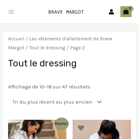
Aller
au
Main
contenu
Menu
Accueil
/
Les vêtements d'allaitement de Brave
Margot
/
Tout le dressing
/ Page 2
Tout le dressing
Trié
Affichage de 10–18 sur 47 résultats
du
plus
récent
au
plus
ancien
Promo !