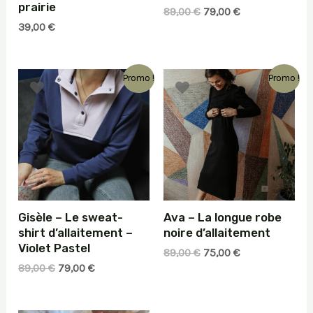
prairie
Le
Le
89,00
€
79,00
€
prix
prix
39,00
€
initial
actuel
était :
est :
89,00 €.
79,00 €.
Promo !
Promo !
Gisèle – Le sweat-
Ava – La longue robe
shirt d’allaitement –
noire d’allaitement
Violet Pastel
Le
Le
89,00
€
75,00
€
prix
prix
Le
Le
89,00
€
79,00
€
initial
actuel
prix
prix
était :
est :
initial
actuel
89,00 €.
75,00 €.
était :
est :