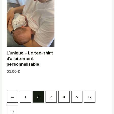
89,00 €.
79,00 €.
L’unique – Le tee-shirt
d’allaitement
personnalisable
55,00
€
←
1
2
3
4
5
6
→