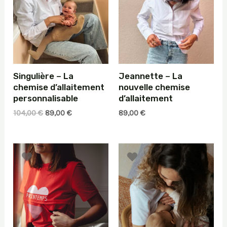
Singulière – La
Jeannette – La
chemise d’allaitement
nouvelle chemise
personnalisable
d’allaitement
Le
Le
104,00
€
89,00
€
89,00
€
prix
prix
initial
actuel
était :
est :
104,00 €.
89,00 €.