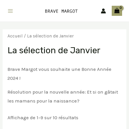
Aller
au
Main
contenu
Menu
Accueil
/ La sélection de Janvier
La sélection de Janvier
Brave Margot vous souhaite une Bonne Année
2024 !
Résolution pour la nouvelle année: Et si on gâtait
les mamans pour la naissance?
Trié
Affichage de 1–9 sur 10 résultats
du
plus