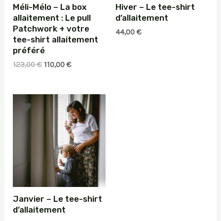
Méli-Mélo – La box
Hiver – Le tee-shirt
allaitement : Le pull
d’allaitement
Patchwork + votre
44,00
€
tee-shirt allaitement
préféré
Le
Le
123,00
€
110,00
€
prix
prix
initial
actuel
était :
est :
123,00 €.
110,00 €.
Janvier – Le tee-shirt
d’allaitement