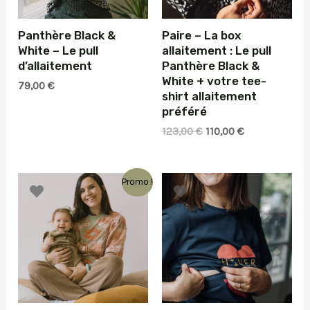
Panthère Black &
Paire – La box
White – Le pull
allaitement : Le pull
d’allaitement
Panthère Black &
White + votre tee-
79,00
€
shirt allaitement
préféré
Le
Le
123,00
€
110,00
€
prix
prix
initial
actuel
était :
est :
Promo !
123,00 €.
110,00 €.