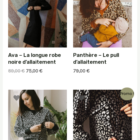
Ava – La longue robe
Panthère – Le pull
noire d’allaitement
d’allaitement
Le
Le
89,00
€
75,00
€
79,00
€
prix
prix
initial
actuel
était :
est :
Promo !
89,00 €.
75,00 €.