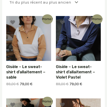
récent
au
plus
ancien
Promo !
Promo !
Gisèle – Le sweat-
Gisèle – Le sweat-
shirt d’allaitement –
shirt d’allaitement –
sable
Violet Pastel
Le
Le
Le
Le
89,00
€
79,00
€
89,00
€
79,00
€
prix
prix
prix
prix
initial
actuel
initial
actuel
était :
est :
était :
est :
Promo !
89,00 €.
79,00 €.
89,00 €.
79,00 €.